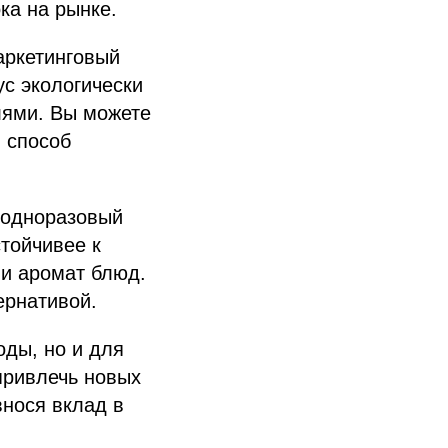
ка на рынке.
аркетинговый
с экологически
лями. Вы можете
 способ
т одноразовый
стойчивее к
ли аромат блюд.
ернативой.
оды, но и для
привлечь новых
нося вклад в