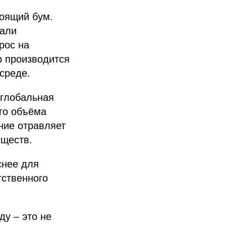
тоящий бум.
тали
рос на
р производится
среде.
 глобальная
го объёма
ние отравляет
еществ.
снее для
тственного
ду – это не