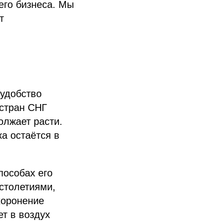
его бизнеса. Мы
т
 удобство
 стран СНГ
олжает расти.
а остаётся в
пособах его
 столетиями,
хоронение
ет в воздух