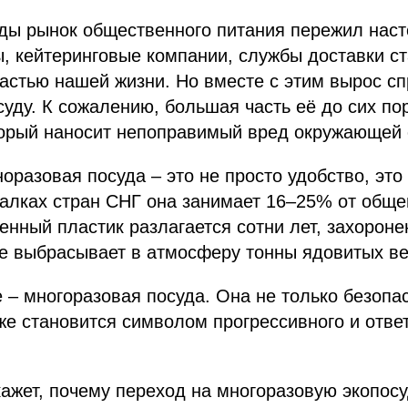
оды рынок общественного питания пережил нас
, кейтеринговые компании, службы доставки с
стью нашей жизни. Но вместе с этим вырос сп
уду. К сожалению, большая часть её до сих по
торый наносит непоправимый вред окружающей 
оразовая посуда – это не просто удобство, это
алках стран СНГ она занимает 16–25% от обще
нный пластик разлагается сотни лет, захороне
ие выбрасывает в атмосферу тонны ядовитых в
 – многоразовая посуда. Она не только безопа
же становится символом прогрессивного и отве
кажет, почему переход на многоразовую экопосу