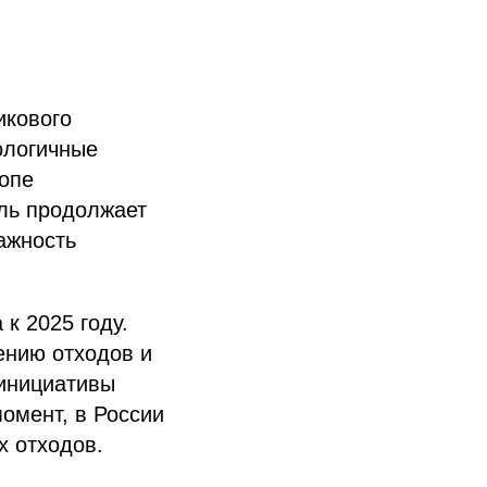
икового
ологичные
опе
ель продолжает
ажность
к 2025 году.
ению отходов и
 инициативы
омент, в России
х отходов.