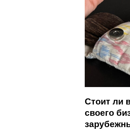
Стоит ли 
своего би
зарубежн