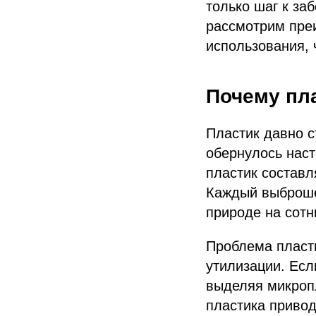
только шаг к за
рассмотрим преи
использования, 
Почему пла
Пластик давно с
обернулось наст
пластик составл
Каждый выброшен
природе на сотн
Проблема пласти
утилизации. Есл
выделяя микропл
пластика привод