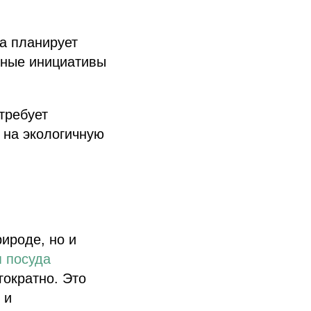
а планирует
обные инициативы
требует
 на экологичную
рироде, но и
я посуда
гократно. Это
 и