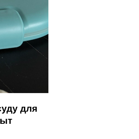
суду для
пыт