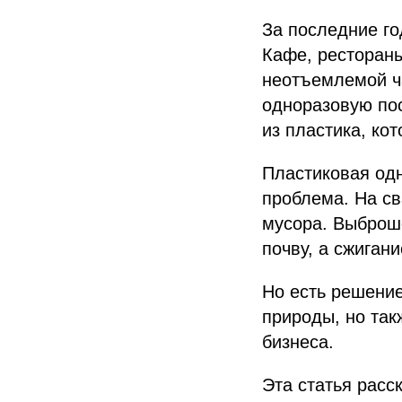
За последние г
Кафе, рестораны
неотъемлемой ча
одноразовую пос
из пластика, ко
Пластиковая одн
проблема. На св
мусора. Выброше
почву, а сжиган
Но есть решение
природы, но так
бизнеса.
Эта статья расс