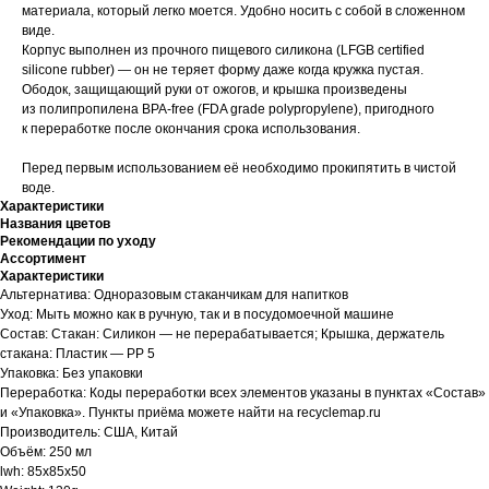
материала, который легко моется. Удобно носить с собой в сложенном
виде.
Корпус выполнен из прочного пищевого силикона (LFGB certified
silicone rubber) — он не теряет форму даже когда кружка пустая.
Ободок, защищающий руки от ожогов, и крышка произведены
из полипропилена BPA-free (FDA grade polypropylene), пригодного
к переработке после окончания срока использования.
Перед первым использованием её необходимо прокипятить в чистой
воде.
Характеристики
Названия цветов
Рекомендации по уходу
Ассортимент
Характеристики
Альтернатива: Одноразовым стаканчикам для напитков
Уход: Мыть можно как в ручную, так и в посудомоечной машине
Состав: Стакан: Силикон — не перерабатывается; Крышка, держатель
стакана: Пластик — PP 5
Упаковка: Без упаковки
Переработка: Коды переработки всех элементов указаны в пунктах «Состав»
и «Упаковка». Пункты приёма можете найти на recyclemap.ru
Производитель: США, Китай
Объём: 250 мл
lwh: 85x85x50