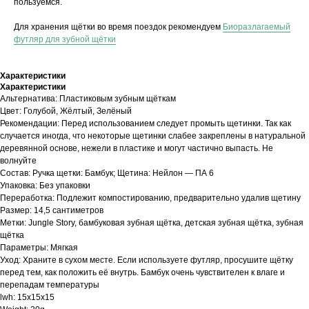
пользуемся.
Для хранения щётки во время поездок рекомендуем
Биоразлагаемый
футляр для зубной щётки
Характеристики
Характеристики
Альтернатива: Пластиковым зубным щёткам
Цвет: Голубой, Жёлтый, Зелёный
Рекомендации: Перед использованием следует промыть щетинки. Так как
случается иногда, что некоторые щетинки слабее закреплены в натуральной
деревянной основе, нежели в пластике и могут частично выпасть. Не
волнуйте
Состав: Ручка щетки: Бамбук; Щетина: Нейлон — ПА 6
Упаковка: Без упаковки
Переработка: Подлежит компостированию, предварительно удалив щетину
Размер: 14,5 сантиметров
Метки: Jungle Story, бамбуковая зубная щётка, детская зубная щётка, зубная
щётка
Параметры: Мягкая
Уход: Храните в сухом месте. Если используете футляр, просушите щётку
перед тем, как положить её внутрь. Бамбук очень чувствителен к влаге и
перепадам температуры
lwh: 15x15x15