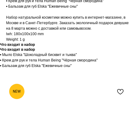
• Крем для рук и тела Human Being "Чёрная смородина"
• Бальзам для губ Elska "Ежевичные сны"
Набор натуральной косметики можно купить в интернет-магазине, в
Москве и в Санкт-Петербурге. Заказать экологичный подарок девушке
на 8 марта можно с доставкой или самовывозом.
lwh: 180x100x100 mm
Weight: 1 g
Что входит в набор
Что входит в набор
• Мыло Elska "Шоколадный бисквит и тыква"
• Крем для рук и тела Human Being "Чёрная смородина"
• Бальзам для губ Elska "Ежевичные сны"
NEW