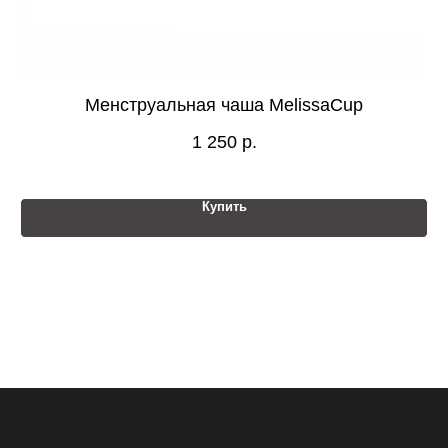
Менструальная чаша MelissaCup
З
1 250
р.
Купить