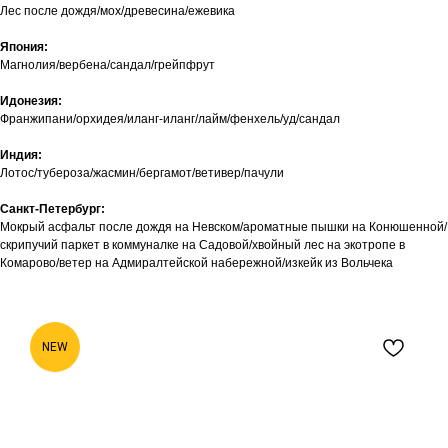
Лес после дождя/мох/древесина/ежевика
Япония:
Магнолия/вербена/сандал/грейпфрут
Идонезия:
Франжипани/орхидея/иланг-иланг/лайм/фенхель/уд/сандал
Индия:
Лотос/тубероза/жасмин/бергамот/ветивер/пачули
Санкт-Петербург:
Мокрый асфальт после дождя на Невском/ароматные пышки на Конюшенной/
скрипучий паркет в коммуналке на Садовой/хвойный лес на экотропе в
Комарово/ветер на Адмиралтейской набережной/изкейк из Вольчека
NEW