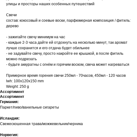
улицы и просторы наших особенных путешествий
Свечи
состав: кокосовый и соевые воски, парфюмерная композиция / фитиль:
дерево
- зажигайте свечу минимум на час
- каждые 2-3 часа дайте ей отдохнуть на несколько минут, так аромат
лучше сохранится и его отдача будет обильнее
- не задувайте свечу, просто накройте ее крышкой, в после фитиль
можно подрезать
- будьте аккуратны с огнём и горячим воском, свеча может нагреваться
Примерное время горения свечи 250мл - 70часов, 450мл - 120 часов
lwh: 100x120x150 mm
Weight: 250 g
Ассортимент
Ассортимент
Германия:
Паркет/пиво/ванильные сигареты
Исландия:
Свежескошенная трава/можжевельник/черника
Норвегия: