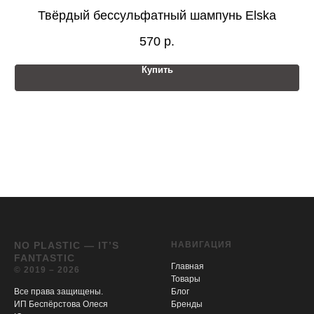
Твёрдый бессульфатный шампунь Elska
К
570
р.
Купить
NO PLASTIC — IT’S
НАВИГАЦИЯ
FANTASTIC
Главная
© 2019 – 2026
Товары
Все права защищены.
Блог
ИП Беспёрстова Олеся
Бренды