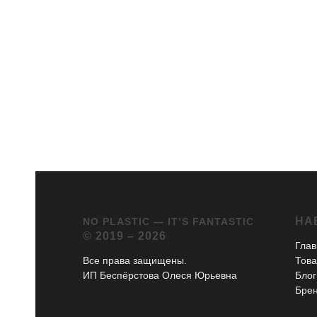
НА
NO PLASTIC — IT’S FANTASTIC
© 2019 – 2026
Глав
Все права защищены.
Тов
ИП Беспёрстова Олеся Юрьевна
Блог
Бре