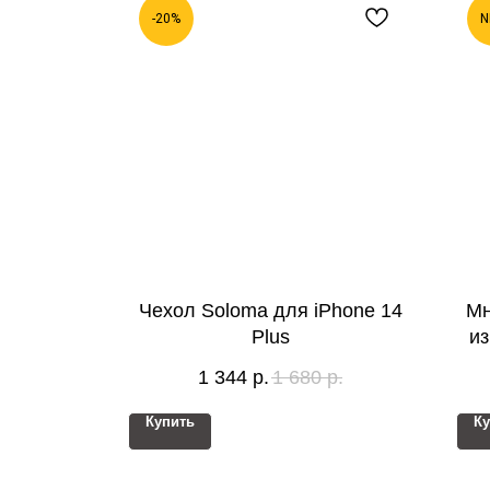
-20%
N
Чехол Soloma для iPhone 14
Мн
Plus
из
1 344
р.
1 680
р.
Купить
Ку