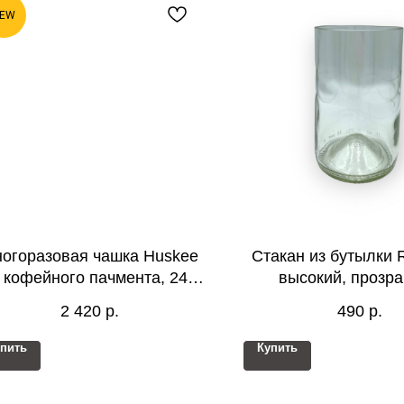
EW
огоразовая чашка Huskee
Стакан из бутылки R
 кофейного пачмента, 240
высокий, прозр
мл
2 420
р.
490
р.
пить
Купить