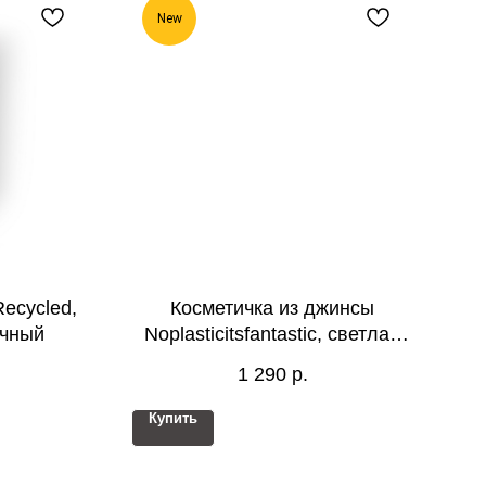
New
ecycled,
Косметичка из джинсы
ачный
Noplasticitsfantastic, светлая
джинса с желтой молнией
1 290
р.
Купить