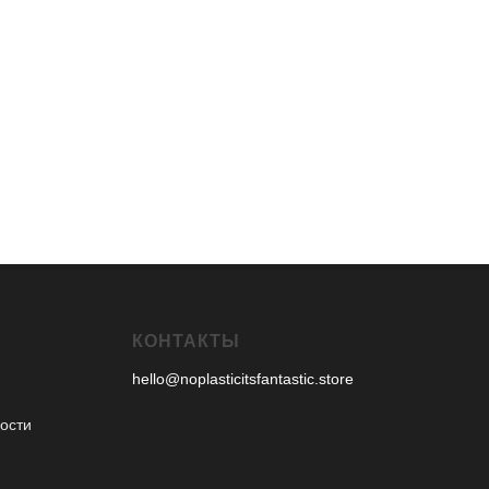
КОНТАКТЫ
hello@noplasticitsfantastic.store
ости