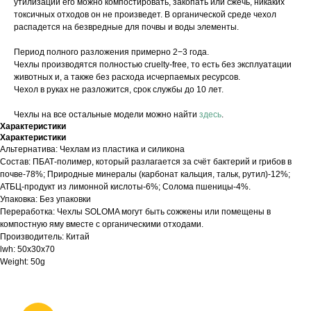
утилизации его можно компостировать, закопать или сжечь, никаких
токсичных отходов он не произведет. В органической среде чехол
распадется на безвредные для почвы и воды элементы.
Период полного разложения примерно 2−3 года.
Чехлы производятся полностью cruelty-free, то есть без эксплуатации
животных и, а также без расхода исчерпаемых ресурсов.
Чехол в руках не разложится, срок службы до 10 лет.
Чехлы на все остальные модели можно найти
здесь
.
Характеристики
Характеристики
Альтернатива: Чехлам из пластика и силикона
Состав: ПБАТ-полимер, который разлагается за счёт бактерий и грибов в
почве-78%; Природные минералы (карбонат кальция, тальк, рутил)-12%;
АТБЦ-продукт из лимонной кислоты-6%; Солома пшеницы-4%.
Упаковка: Без упаковки
Переработка: Чехлы SOLOMA могут быть сожжены или помещены в
компостную яму вместе с органическими отходами.
Производитель: Китай
lwh: 50x30x70
Weight: 50g