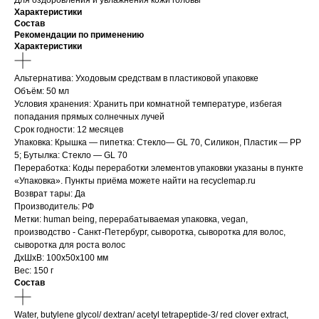
Для оздоровления и увлажнения кожи головы
Характеристики
Состав
Рекомендации по применению
Характеристики
Альтернатива: Уходовым средствам в пластиковой упаковке
Объём: 50 мл
Условия хранения: Хранить при комнатной температуре, избегая
попадания прямых солнечных лучей
Срок годности: 12 месяцев
Упаковка: Крышка — пипетка: Стекло— GL 70, Силикон, Пластик — PP
5; Бутылка: Стекло — GL 70
Переработка: Коды переработки элементов упаковки указаны в пункте
«Упаковка». Пункты приёма можете найти на recyclemap.ru
Возврат тары: Да
Производитель: РФ
Метки: human being, перерабатываемая упаковка, vegan,
производство - Санкт-Петербург, сыворотка, сыворотка для волос,
сыворотка для роста волос
ДxШxВ: 100x50x100 мм
Вес: 150 г
Состав
Water, butylene glycol/ dextran/ acetyl tetrapeptide-3/ red clover extract,