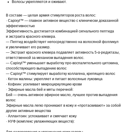
Волосы укрепляются и оживают.
В составе — целая армия стимуляторов роста волос:
· Capixyl™ — главное активное вещество с клинически доказанной
эффективностью
Эффективность достигается комбинацией сигнального пептида
и экстракта красного клевера.
— Пептид воздействует непосредственно на волосяной фолликул
и увеличивает его размер.
— Экстракт красного клевера подавляет активность 5-α-редуктазы,
ответственной за механизм выпадения волос.
— Capixyl™ уменьшает выработку про-воспалительного цитокина,
способствующего выпадению волос
— Capixyl™ стимулирует выработку коллагена, крепящего волос
· Кетон малины: укрепляет и питает волосяные луковица
· Кофеин: усиливает микроциркуляцию крови
· Эфирные масла бей и мяты перечной:
Бей — очень активное эфирное масло, лучшее против выпадения
волос
Эфирные масла легко проникают в кожу и «протаскивают» за собой
другие активные вещества
· Аллантоин: успокаивает и смягчает кожу
· НУФ (комплекс увлажняющих веществ):