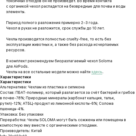
токсичных отходов он не произведет. Во время контакта
с органикой чехол распадется на безвредные для почвы и воды
элементы.
Период полного разложения примерно 2−3 года.
Чехол в руках не разложится, срок службы до 10 лет.
Чехлы производятся полностью cruelty-free, то есть без
эксплуатации животных и, а также без расхода исчерпаемых
ресурсов.
В комплект рекомендуем биоразлагаемый чехол Soloma
для AirPods.
Чехлы на все остальные модели можно найти
здесь
.
Характеристики
Характеристики
Альтернатива: Чехлам из пластика и силикона
Состав: ПБАТ-полимер, который разлагается за счёт бактерий и грибов
в почве-78%; Природные минералы (карбонат кальция, тальк,
рутил)-12%; АТБЦ-продукт из лимонной кислоты-6%; Солома
пшеницы-4%.
Упаковка: Без упаковки
Переработка: Чехлы SOLOMA могут быть сожжены или помещены в
компостную яму вместе с органическими отходами.
Производитель: Китай