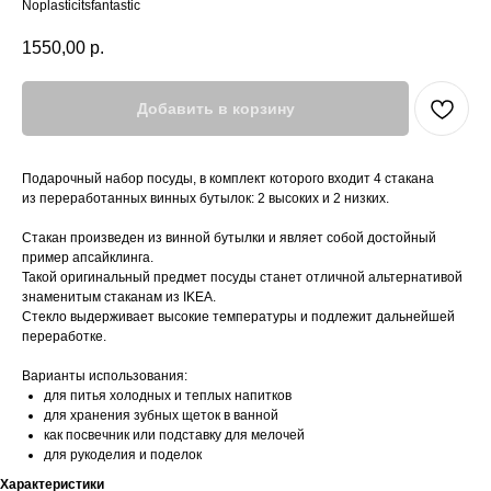
Noplasticitsfantastic
1550,00
р.
Добавить в корзину
Подарочный набор посуды, в комплект которого входит 4 стакана
из переработанных винных бутылок: 2 высоких и 2 низких.
Стакан произведен из винной бутылки и являет собой достойный
пример апсайклинга.
Такой оригинальный предмет посуды станет отличной альтернативой
знаменитым стаканам из IKEA.
Стекло выдерживает высокие температуры и подлежит дальнейшей
переработке.
Варианты использования:
для питья холодных и теплых напитков
для хранения зубных щеток в ванной
как посвечник или подставку для мелочей
для рукоделия и поделок
Характеристики