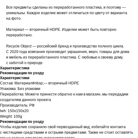
Все предметы сделаны из переработанного пластика, и поэтому —
уникальны. Каждое изделие может отличаться по цвету от варианта
на фото.
Материал — вторичный HDPE. Изделие может быть повторно
переработано.
Recycle Object — российский бренд и производство полного цикла.
С 2020 года компания производит украшения, мерч, товары для дома
и мебель из переработанного пластика. С любовью к своему дому,
с заботой о природе.
Характеристики
Рекомендации по уходу
Характеристики
Состав: Материал#nbsp;— вторичный HDPE
Упаковка: Без упаковки
Переработка: Можете принести обратно к нам в магазин, мы передадим
создателям данного проекта
Производитель: РФ
lwh: 150x150x20
Weight: 100g
Рекомендации по уходу
Чтобы изделие сохранило свой первозданный вид, избегайте контакта
с чистящими средствами и острыми предметами. Также не стоит оставлять
его на солнце или возле источников тепла.