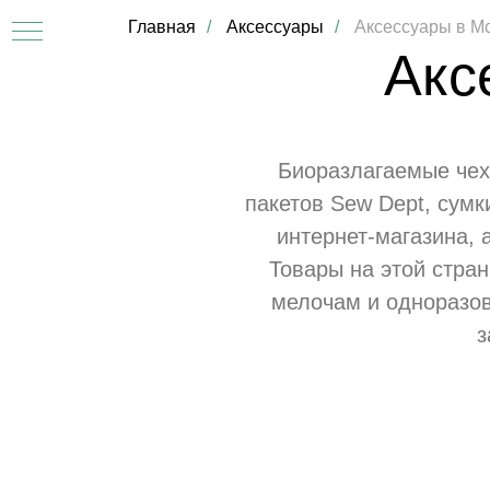
Главная
/
Аксессуары
/
Аксессуары в М
Акс
Биоразлагаемые чехл
пакетов Sew Dept, сум
интернет-магазина, 
Товары на этой стра
мелочам и одноразов
АТЫ
з