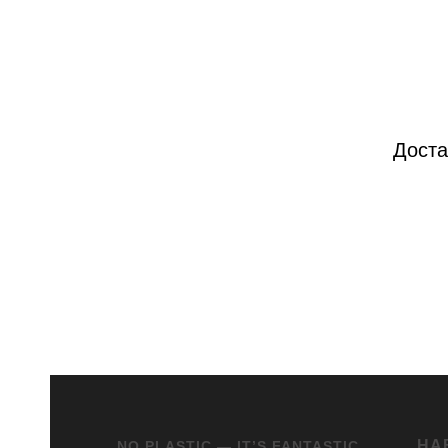
Доста
НА
NO PLASTIC — IT’S FANTASTIC