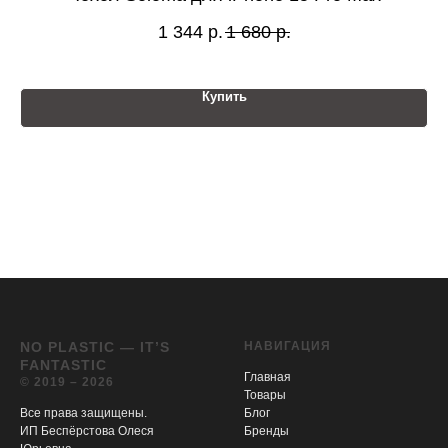
1 344
р.
1 680
р.
Купить
NO PLASTIC — IT’S
НАВИГАЦИЯ
FANTASTIC
Главная
© 2019 – 2026
Товары
Все права защищены.
Блог
ИП Беспёрстова Олеся
Бренды