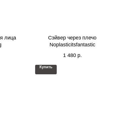
я лица
Сэйвер через плечо
g
Noplasticitsfantastic
1 480
р.
Купить