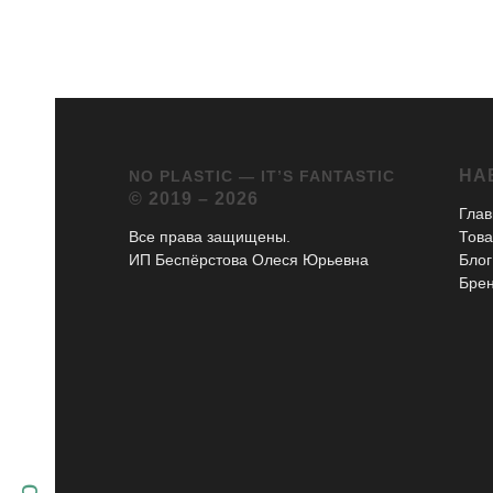
НА
NO PLASTIC — IT’S FANTASTIC
© 2019 – 2026
Глав
Все права защищены.
Тов
ИП Беспёрстова Олеся Юрьевна
Блог
Бре