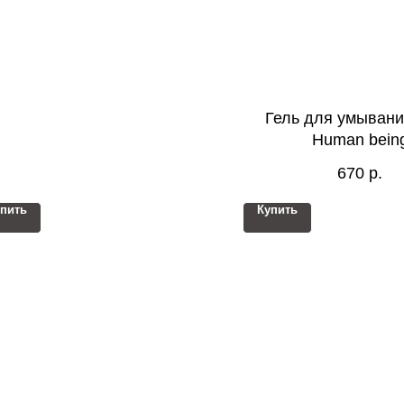
Гель для умывани
Human bein
670
р.
пить
Купить