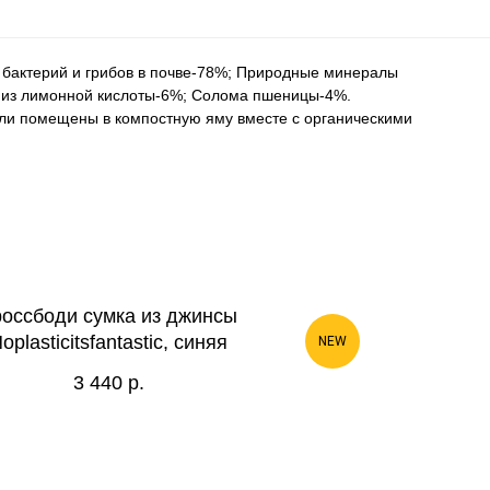
т бактерий и грибов в почве-78%; Природные минералы
кт из лимонной кислоты-6%; Солома пшеницы-4%.
ли помещены в компостную яму вместе с органическими
россбоди сумка из джинсы
oplasticitsfantastic, синяя
NEW
3 440
р.