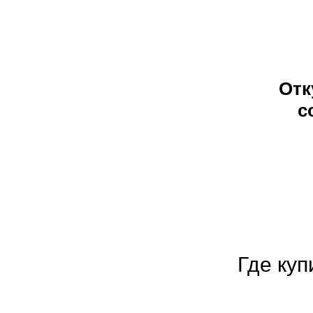
Отк
с
Где ку