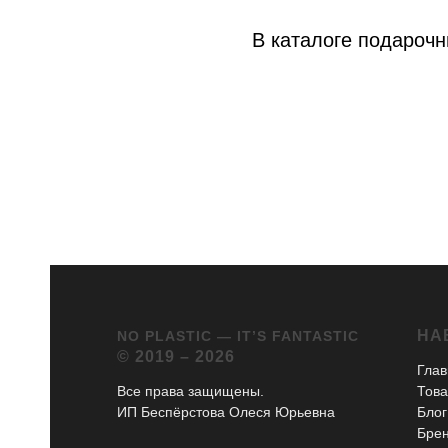
В каталоге подарочн
НА
NO PLASTIC — IT’S FANTASTIC
© 2019 – 2026
Глав
Все права защищены.
Тов
ИП Беспёрстова Олеся Юрьевна
Блог
Бре