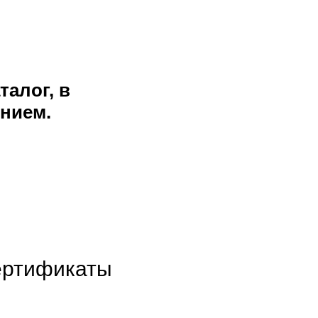
талог, в
нием.
ертификаты