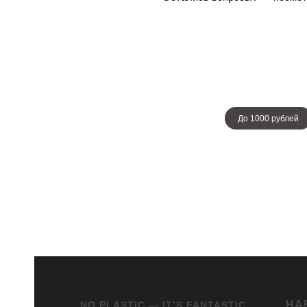
До 1000 рублей
НА
NO PLASTIC — IT’S FANTASTIC